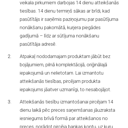
veikala pirkumiem darbojas 14 dienu atteikšanās
tiesības. 14 dienu termiņš sākas ar brīdi, kad
pasūtītājs ir saņēmis paziņojumu par pasūtījuma
nonākšanu pakomātā, kurjera piegādes
gadījumā – līdz ar sūtījuma nonākšanu
pasūtītāja adresē.
Atpakaļ nododamajam produktam jābūt bez
bojājumiem, pilnā komplektācijā, oriģinālajā
iepakojumā un nelietotam. Lai izmantotu
atteikšanās tiesības, pircējam produkta
iepakojums jāatver uzmanīgi, to nesabojājot.
Atteikšanās tiesību izmantošanai pircējam 14
dienu laikā pēc preces saņemšanas jāuzraksta
iesniegums brīvā formā par atteikšanos no
preces, norādot pircēja bankas kontu, uz kuru