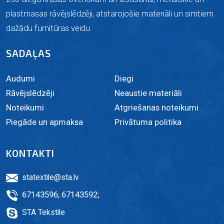
plastmasas rāvējslēdzēji, atstarojošie materiāli un simtiem
dažādu furnitūras veidu.
SADAĻAS
Audumi
Diegi
Rāvējslēdzēji
Neaustie materiāli
Noteikumi
Atgriešanas noteikumi
Piegāde un apmaksa
Privātuma politika
KONTAKTI
statextile@sta.lv
67143596
;
67143592
;
STA Tekstile