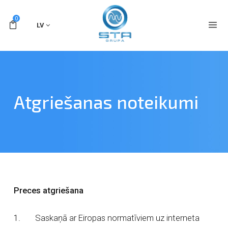
0
LV
Atgriešanas noteikumi
Preces atgriešana
Saskaņā ar Eiropas normatīviem uz interneta