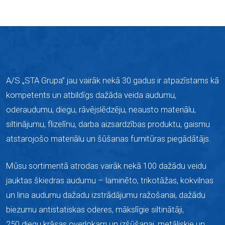
A/S „STA Grupa” jau vairāk nekā 30 gadus ir atpazīstams kā
kompetents un atbildīgs dažāda veida audumu,
oderaudumu, diegu, rāvējslēdzēju, neausto materiālu,
siltinājumu, flizelīnu, darba aizsardzības produktu, gaismu
atstarojošo materiālu un šūšanas furnitūras piegādātājs.
Mūsu sortimentā atrodas vairāk nekā 100 dažādu veidu
jauktas škiedras audumu –
laminēto,
trikotāžas, kokvilnas
un lina audumu dažadu izstrādājumu ražošanai, dažādu
biezumu antistatiskas oderes, mākslīgie siltinātāji,
250 diegu krāsas overlokam un izšūšanai, metāliskie un