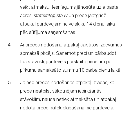
veikt atmaksu. Iesniegums jānosūta uz e-pasta
adresi
statextile@sta.lv
un prece jāatgriež
atpakaļ pārdevējam ne vēlāk kā 14 dienu laikā
pēc sūtījuma saņemšanas.
Ar preces nodošanu atpakaļ saistītos izdevumus
apmaksā pircējs. Saņemot preci un pārbaudot
tās stāvokli, pārdevējs pārskaita pircējam par
pirkumu samaksāto summu 10 darba dienu laikā.
Ja pēc preces nodošanas atpakaļ izrādās, ka
prece neatbilst sākotnējam iepirkšanās
stāvoklim, nauda netiek atmaksāta un atpakaļ
nodotā prece paliek glabāšanā pie pārdevēja.