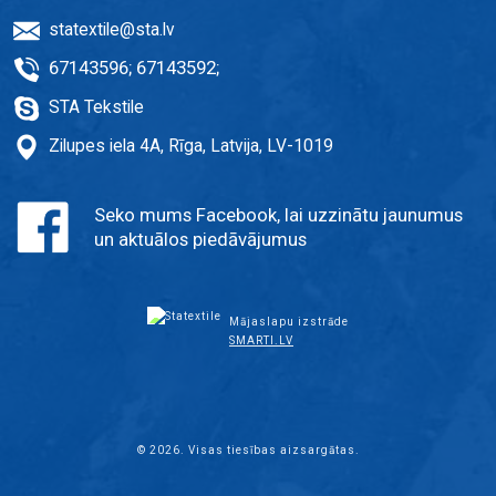
statextile@sta.lv
67143596
;
67143592
;
STA Tekstile
Zilupes iela 4A, Rīga, Latvija, LV-1019
Seko mums Facebook, lai uzzinātu jaunumus
un aktuālos piedāvājumus
Mājaslapu izstrāde
SMARTI.LV
© 2026. Visas tiesības aizsargātas.