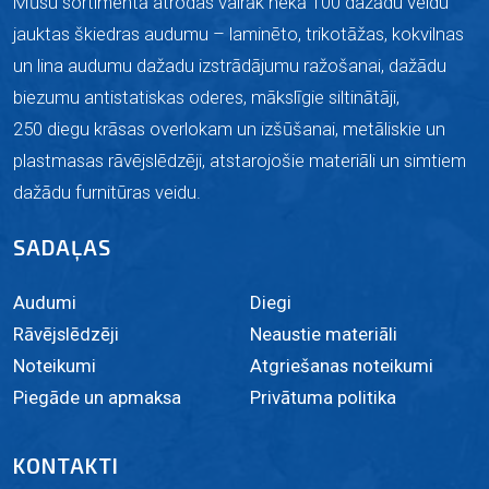
Mūsu sortimentā atrodas vairāk nekā 100 dažādu veidu
jauktas škiedras audumu –
laminēto,
trikotāžas, kokvilnas
un lina audumu dažadu izstrādājumu ražošanai, dažādu
biezumu antistatiskas oderes, mākslīgie siltinātāji,
250 diegu krāsas overlokam un izšūšanai, metāliskie un
plastmasas rāvējslēdzēji, atstarojošie materiāli un simtiem
dažādu furnitūras veidu.
SADAĻAS
Audumi
Diegi
Rāvējslēdzēji
Neaustie materiāli
Noteikumi
Atgriešanas noteikumi
Piegāde un apmaksa
Privātuma politika
KONTAKTI