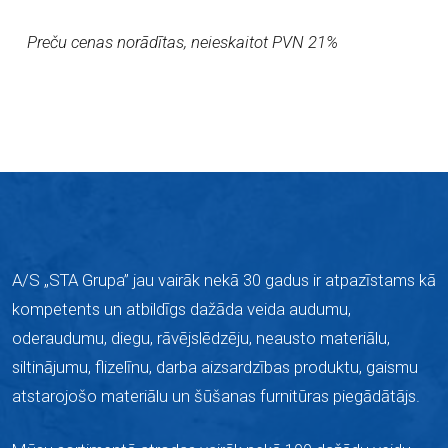
Preču cenas norādītas, neieskaitot PVN 21%
A/S „STA Grupa” jau vairāk nekā 30 gadus ir atpazīstams kā
kompetents un atbildīgs dažāda veida audumu,
oderaudumu, diegu, rāvējslēdzēju, neausto materiālu,
siltinājumu, flizelīnu, darba aizsardzības produktu, gaismu
atstarojošo materiālu un šūšanas furnitūras piegādātājs.