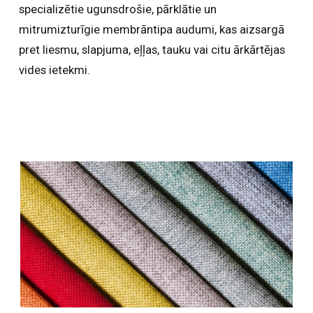
specializētie ugunsdrošie, pārklātie un
mitrumizturīgie membrāntipa audumi, kas aizsargā
pret liesmu, slapjuma, eļļas, tauku vai citu ārkārtējas
vides ietekmi.
AUDUMI MĒBELĒM