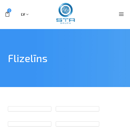
0
LV
Flizelīns