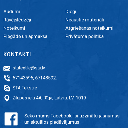
Audumi
Diegi
Rāvējslēdzēji
Neaustie materiāli
Noteikumi
Atgriešanas noteikumi
Piegāde un apmaksa
Privātuma politika
KONTAKTI
statextile@sta.lv
67143596
;
67143592
;
STA Tekstile
Zilupes iela 4A, Rīga, Latvija, LV-1019
Seko mums Facebook, lai uzzinātu jaunumus
un aktuālos piedāvājumus