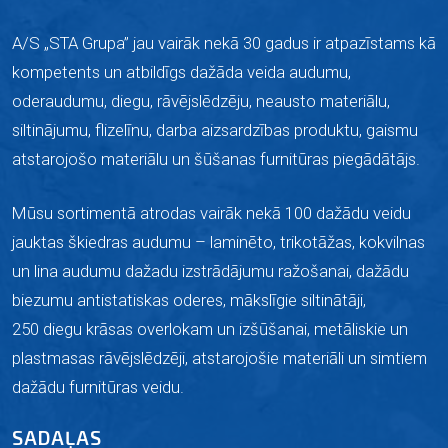
A/S „STA Grupa” jau vairāk nekā 30 gadus ir atpazīstams kā
kompetents un atbildīgs dažāda veida audumu,
oderaudumu, diegu, rāvējslēdzēju, neausto materiālu,
siltinājumu, flizelīnu, darba aizsardzības produktu, gaismu
atstarojošo materiālu un šūšanas furnitūras piegādātājs.
Mūsu sortimentā atrodas vairāk nekā 100 dažādu veidu
jauktas škiedras audumu –
laminēto,
trikotāžas, kokvilnas
un lina audumu dažadu izstrādājumu ražošanai, dažādu
biezumu antistatiskas oderes, mākslīgie siltinātāji,
250 diegu krāsas overlokam un izšūšanai, metāliskie un
plastmasas rāvējslēdzēji, atstarojošie materiāli un simtiem
dažādu furnitūras veidu.
SADAĻAS