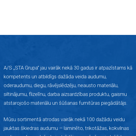
A/S „STA Grupa” jau vairāk nekā 30 gadus ir atpazīstams kā
kompetents un atbildīgs dažāda veida audumu,
oderaudumu, diegu, rāvējslēdzēju, neausto materiālu,
siltinājumu, flizelīnu, darba aizsardzības produktu, gaismu
atstarojošo materiālu un šūšanas furnitūras piegādātājs.
Mūsu sortimentā atrodas vairāk nekā 100 dažādu veidu
jauktas škiedras audumu –
laminēto,
trikotāžas, kokvilnas