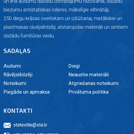
un lina audumu dažadu izstrādājumu ražošanai, dažādu
biezumu antistatiskas oderes, mākslīgie siltinātāji,
250 diegu krāsas overlokam un izšūšanai, metāliskie un
plastmasas rāvējslēdzēji, atstarojošie materiāli un simtiem
dažādu furnitūras veidu.
SADAĻAS
Audumi
Diegi
Rāvējslēdzēji
Neaustie materiāli
Noteikumi
Atgriešanas noteikumi
Piegāde un apmaksa
Privātuma politika
KONTAKTI
statextile@sta.lv