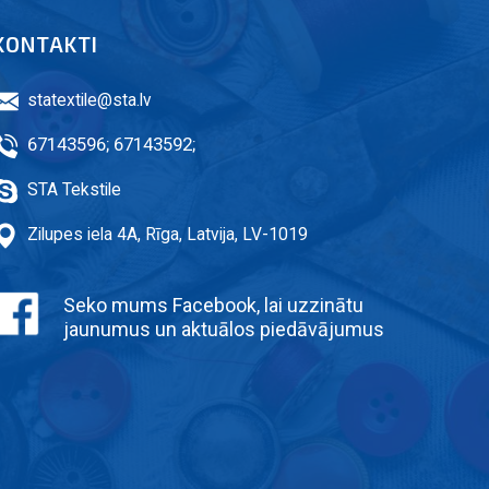
KONTAKTI
statextile@sta.lv
67143596
;
67143592
;
STA Tekstile
Zilupes iela 4A, Rīga, Latvija, LV-1019
Seko mums Facebook, lai uzzinātu
jaunumus un aktuālos piedāvājumus