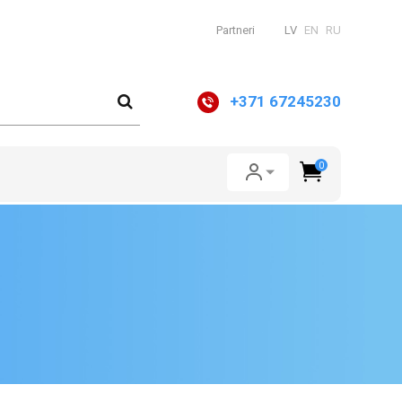
Partneri
LV
EN
RU
+371 67245230
0