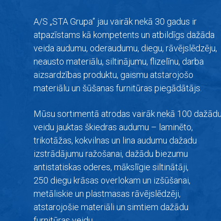
A/S „STA Grupa” jau vairāk nekā 30 gadus ir
atpazīstams kā kompetents un atbildīgs dažāda
veida audumu, oderaudumu, diegu, rāvējslēdzēju,
neausto materiālu, siltinājumu, flizelīnu, darba
aizsardzības produktu, gaismu atstarojošo
materiālu un šūšanas furnitūras piegādātājs.
Mūsu sortimentā atrodas vairāk nekā 100 dažād
veidu jauktas škiedras audumu –
laminēto,
trikotāžas, kokvilnas un lina audumu dažadu
izstrādājumu ražošanai, dažādu biezumu
antistatiskas oderes, mākslīgie siltinātāji,
250 diegu krāsas overlokam un izšūšanai,
metāliskie un plastmasas rāvējslēdzēji,
atstarojošie materiāli un simtiem dažādu
furnitūras veidu.