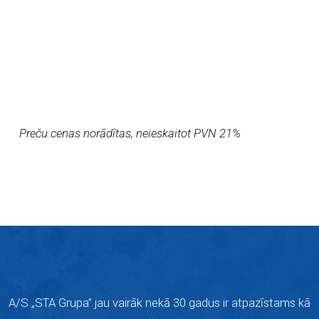
Preču cenas norādītas, neieskaitot PVN 21%
A/S „STA Grupa” jau vairāk nekā 30 gadus ir atpazīstams kā