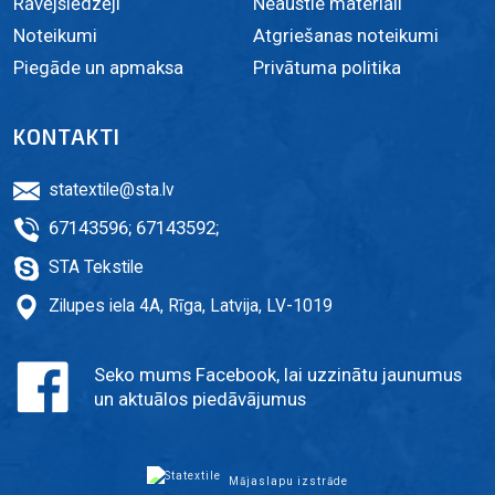
Rāvējslēdzēji
Neaustie materiāli
Noteikumi
Atgriešanas noteikumi
Piegāde un apmaksa
Privātuma politika
KONTAKTI
statextile@sta.lv
67143596
;
67143592
;
STA Tekstile
Zilupes iela 4A, Rīga, Latvija, LV-1019
Seko mums Facebook, lai uzzinātu jaunumus
un aktuālos piedāvājumus
Mājaslapu izstrāde