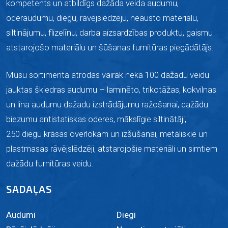
kompetents un atbildīgs dažāda veida audumu,
oderaudumu, diegu, rāvējslēdzēju, neausto materiālu,
siltinājumu, flizelīnu, darba aizsardzības produktu, gaismu
atstarojošo materiālu un šūšanas furnitūras piegādātājs.
Mūsu sortimentā atrodas vairāk nekā 100 dažādu veidu
jauktas škiedras audumu –
laminēto,
trikotāžas, kokvilnas
un lina audumu dažadu izstrādājumu ražošanai, dažādu
biezumu antistatiskas oderes, mākslīgie siltinātāji,
250 diegu krāsas overlokam un izšūšanai, metāliskie un
plastmasas rāvējslēdzēji, atstarojošie materiāli un simtiem
dažādu furnitūras veidu.
SADAĻAS
Audumi
Diegi