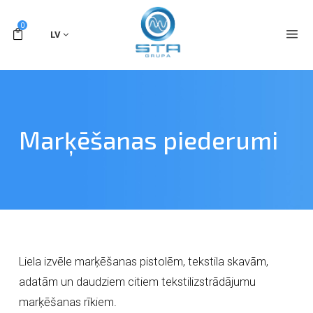
0
LV
Marķēšanas piederumi
Liela izvēle marķēšanas pistolēm, tekstila skavām,
adatām un daudziem citiem tekstilizstrādājumu
marķēšanas rīkiem.