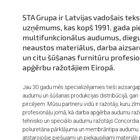
STA Grupa ir Latvijas vadošais tekst
uzņēmums, kas kopš 1991. gada pi
multifunkcionālus audumus, diegus
neaustos materiālus, darba aizsa
un citu šūšanas furnitūru profesi
apģērbu ražotājiem Eiropā.
Jau 30 gadu mēs specializējamies tieši aizsarg
audumu un šūšanas produkcijas distribūcijā, gan 
pircējiem. Mūsu partneru vidū ir ražotāji, kuru zīm
profesionāļu jomā, kā darba apģērba audumu ražo
tehnisko un speciālo audumu ražotājs Concordia T
poliuretāna pārklājuma un membrāntipa audumu
atstarojošie piešujami un piekausējami materiāli