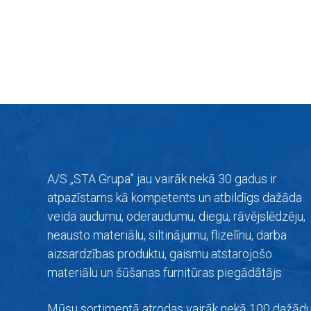
A/S „STA Grupa” jau vairāk nekā 30 gadus ir
atpazīstams kā kompetents un atbildīgs dažāda
veida audumu, oderaudumu, diegu, rāvējslēdzēju,
neausto materiālu, siltinājumu, flizelīnu, darba
aizsardzības produktu, gaismu atstarojošo
materiālu un šūšanas furnitūras piegādātājs.
Mūsu sortimentā atrodas vairāk nekā 100 dažād