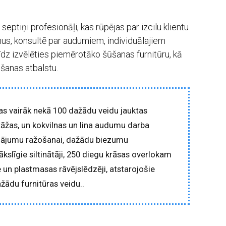
ptiņi profesionāļi, kas rūpējas par izcilu klientu
us, konsultē par audumiem, individuālajiem
īdz izvēlēties piemērotāko šūšanas furnitūru, kā
šanas atbalstu.
s vairāk nekā 100 dažādu veidu jauktas
tāžas, un kokvilnas un lina audumu darba
dājumu ražošanai, dažādu biezumu
ākslīgie siltinātāji, 250 diegu krāsas overlokam
e un plastmasas rāvējslēdzēji, atstarojošie
žādu furnitūras veidu..