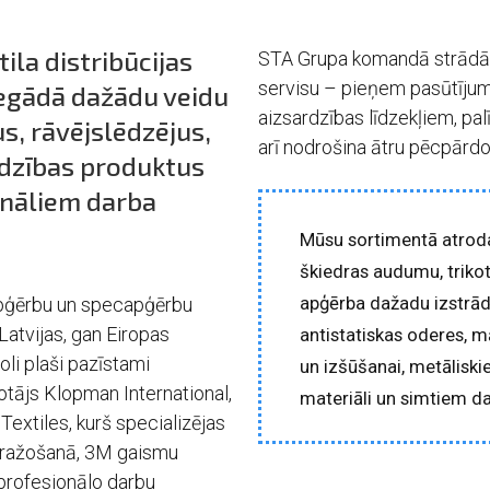
ila distribūcijas
STA Grupa komandā strādā se
servisu – pieņem pasūtījum
egādā dažādu veidu
aizsardzības līdzekļiem, pal
, rāvējslēdzējus,
arī nodrošina ātru pēcpārdo
rdzības produktus
onāliem darba
Mūsu sortimentā atroda
škiedras audumu, triko
apģērba dažadu izstrā
apģērbu un specapģērbu
Latvijas, gan Eiropas
antistatiskas oderes, m
oli plaši pazīstami
un izšūšanai, metāliski
tājs Klopman International,
materiāli un simtiem da
extiles, kurš specializējas
 ražošanā, 3M gaismu
 profesionālo darbu