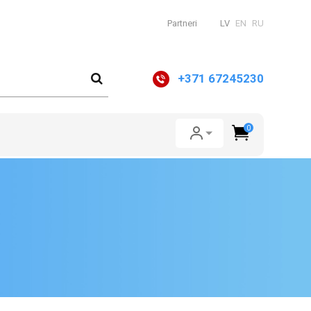
Partneri
LV
EN
RU
+371 67245230
0