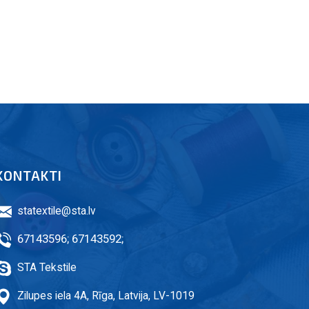
KONTAKTI
statextile@sta.lv
67143596
;
67143592
;
STA Tekstile
Zilupes iela 4A, Rīga, Latvija, LV-1019