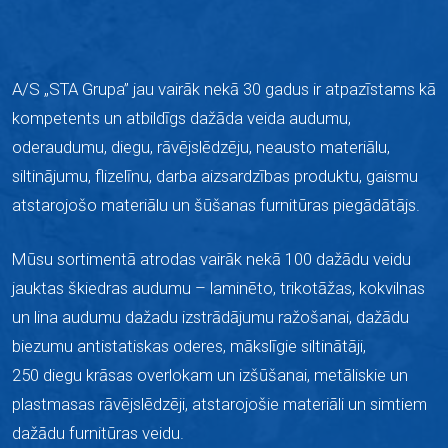
A/S „STA Grupa” jau vairāk nekā 30 gadus ir atpazīstams kā
kompetents un atbildīgs dažāda veida audumu,
oderaudumu, diegu, rāvējslēdzēju, neausto materiālu,
siltinājumu, flizelīnu, darba aizsardzības produktu, gaismu
atstarojošo materiālu un šūšanas furnitūras piegādātājs.
Mūsu sortimentā atrodas vairāk nekā 100 dažādu veidu
jauktas škiedras audumu –
laminēto,
trikotāžas, kokvilnas
un lina audumu dažadu izstrādājumu ražošanai, dažādu
biezumu antistatiskas oderes, mākslīgie siltinātāji,
250 diegu krāsas overlokam un izšūšanai, metāliskie un
plastmasas rāvējslēdzēji, atstarojošie materiāli un simtiem
dažādu furnitūras veidu.