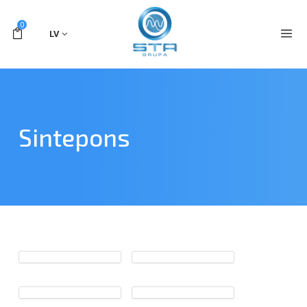
0
LV
Sintepons