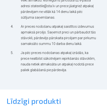
veikt atmaksu. Iesniegums jānosūta uz e-pasta
adresi statextile@sta.lv un prece jāatgriež atpakaļ
pārdevējam ne vēlāk kā 14 dienu laikā pēc
sūtījuma saņemšanas.
Ar preces nodošanu atpakaļ saistītos izdevumus
apmaksā pircējs. Saņemot preci un pārbaudot tās
stāvokli, pārdevējs pārskaita pircējam par pirkumu
samaksāto summu 10 darba dienu laikā.
Ja pēc preces nodošanas atpakaļ izrādās, ka
prece neatbilst sākotnējam iepirkšanās stāvoklim,
nauda netiek atmaksāta un atpakaļ nodotā prece
paliek glabāšanā pie pārdevēja.
Līdzīgi produkti