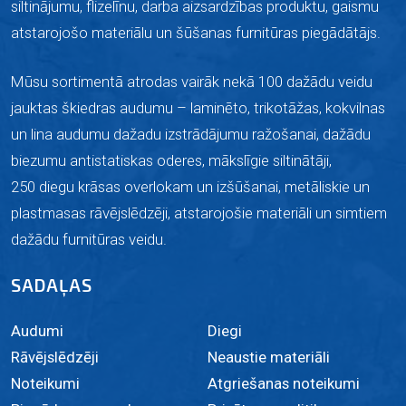
siltinājumu, flizelīnu, darba aizsardzības produktu, gaismu
atstarojošo materiālu un šūšanas furnitūras piegādātājs.
Mūsu sortimentā atrodas vairāk nekā 100 dažādu veidu
jauktas škiedras audumu –
laminēto,
trikotāžas, kokvilnas
un lina audumu dažadu izstrādājumu ražošanai, dažādu
biezumu antistatiskas oderes, mākslīgie siltinātāji,
250 diegu krāsas overlokam un izšūšanai, metāliskie un
plastmasas rāvējslēdzēji, atstarojošie materiāli un simtiem
dažādu furnitūras veidu.
SADAĻAS
Audumi
Diegi
Rāvējslēdzēji
Neaustie materiāli
Noteikumi
Atgriešanas noteikumi