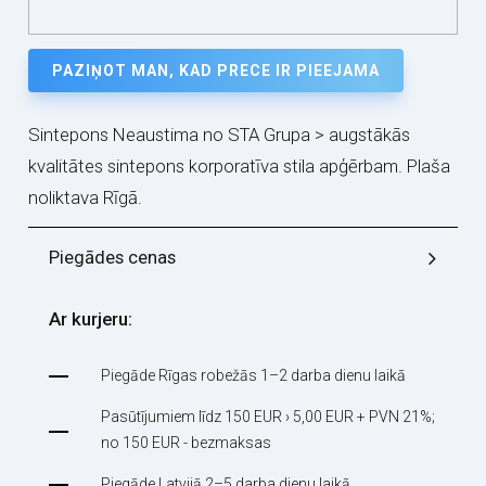
PAZIŅOT MAN, KAD PRECE IR PIEEJAMA
Sintepons Neaustima no STA Grupa > augstākās
kvalitātes sintepons korporatīva stila apģērbam. Plaša
noliktava Rīgā.
Piegādes cenas
Ar kurjeru:
Piegāde Rīgas robežās 1–2 darba dienu laikā
Pasūtījumiem līdz 150 EUR › 5,00 EUR + PVN 21%;
no 150 EUR - bezmaksas
Piegāde Latvijā 2–5 darba dienu laikā