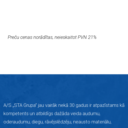
Preču cenas norādītas, neieskaitot PVN 21%
A/S „STA Grupa” jau vairāk nekā 30 gadus ir atpazīstams kā
kompetents un atbildīgs dažāda veida audumu,
oderaudumu, diegu, rāvējslēdzēju, neausto materiālu,