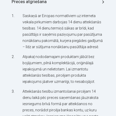
Preces atgriešana
Saskaņā ar Eiropas normatīviem uz interneta
veikala pirkumiem darbojas 14 dienu atteikšanās
tiesības. 14 dienu termiņš sākas ar brīdi, kad
pasūtītājs ir saņēmis paziņojumu par pasūtījuma
nonākšanu pakomātā, kurjera piegādes gadījumā
– līdz ar sūtījuma nonākšanu pasūtītāja adresē.
Atpakaļ nododamajam produktam jābūt bez
bojājumiem, pilnā komplektācijā, oriģinālajā
iepakojumā un nelietotam. Lai izmantotu
atteikšanās tiesības, pircējam produkta
iepakojums jāatver uzmanīgi, to nesabojājot.
Atteikšanās tiesību izmantošanai pircējam 14
dienu laikā pēc preces saņemšanas jāuzraksta
iesniegums brīvā formā par atteikšanos no
preces, norādot pircēja bankas kontu, uz kuru