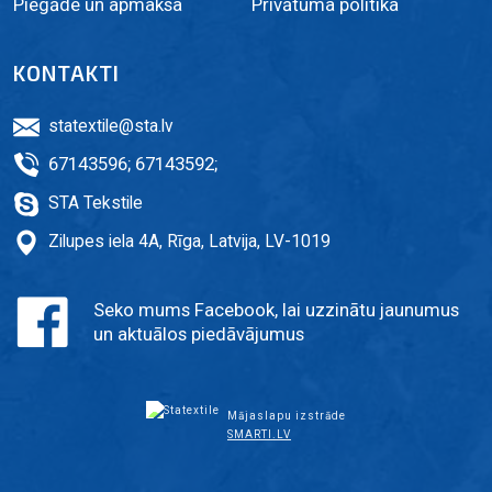
Piegāde un apmaksa
Privātuma politika
KONTAKTI
statextile@sta.lv
67143596
;
67143592
;
STA Tekstile
Zilupes iela 4A, Rīga, Latvija, LV-1019
Seko mums Facebook, lai uzzinātu jaunumus
un aktuālos piedāvājumus
Mājaslapu izstrāde
SMARTI.LV