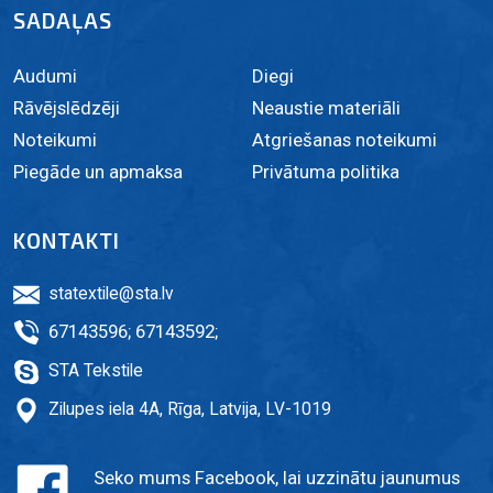
SADAĻAS
Audumi
Diegi
Rāvējslēdzēji
Neaustie materiāli
Noteikumi
Atgriešanas noteikumi
Piegāde un apmaksa
Privātuma politika
KONTAKTI
statextile@sta.lv
67143596
;
67143592
;
STA Tekstile
Zilupes iela 4A, Rīga, Latvija, LV-1019
Seko mums Facebook, lai uzzinātu jaunumus