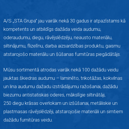
A/S „STA Grupa” jau vairāk nekā 30 gadus ir atpazīstams kā
kompetents un atbildīgs dažāda veida audumu,
oderaudumu, diegu, rāvējslēdzēju, neausto materiālu,
siltinājumu, flizelīnu, darba aizsardzības produktu, gaismu
atstarojošo materiālu un šūšanas furnitūras piegādātājs.
Mūsu sortimentā atrodas vairāk nekā 100 dažādu veidu
jauktas škiedras audumu –
laminēto,
trikotāžas, kokvilnas
un lina audumu dažadu izstrādājumu ražošanai, dažādu
biezumu antistatiskas oderes, mākslīgie siltinātāji,
250 diegu krāsas overlokam un izšūšanai, metāliskie un
plastmasas rāvējslēdzēji, atstarojošie materiāli un simtiem
dažādu furnitūras veidu.