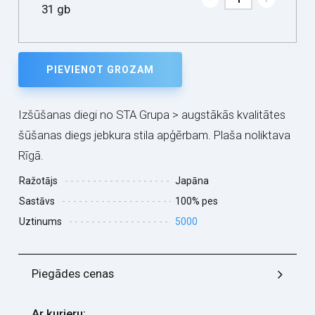
31 gb
PIEVIENOT GROZAM
Izšūšanas diegi no STA Grupa > augstākās kvalitātes
šūšanas diegs jebkura stila apģērbam. Plaša noliktava
Rīgā.
Ražotājs
Japāna
Sastāvs
100% pes
Uztinums
5000
Piegādes cenas
Ar kurjeru: