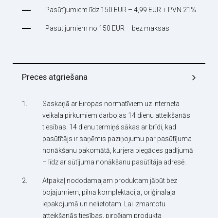
Pasūtījumiem līdz 150 EUR – 4,99 EUR + PVN 21%
Pasūtījumiem no 150 EUR – bez maksas
Preces atgriešana
Saskaņā ar Eiropas normatīviem uz interneta
veikala pirkumiem darbojas 14 dienu atteikšanās
tiesības. 14 dienu termiņš sākas ar brīdi, kad
pasūtītājs ir saņēmis paziņojumu par pasūtījuma
nonākšanu pakomātā, kurjera piegādes gadījumā
– līdz ar sūtījuma nonākšanu pasūtītāja adresē.
Atpakaļ nododamajam produktam jābūt bez
bojājumiem, pilnā komplektācijā, oriģinālajā
iepakojumā un nelietotam. Lai izmantotu
atteikšanās tiesības, pircējam produkta